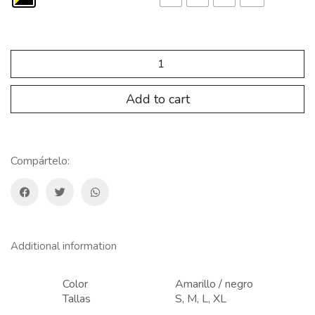
PRUEBA
SP.TRP.202
Pantalon
Trail
Add to cart
TRACKER
quantity
Compártelo:
Additional information
Color
Amarillo / negro
Tallas
S, M, L, XL