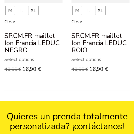
M
L
XL
M
L
XL
Clear
Clear
SP.CM.FR maillot
SP.CM.FR maillot
Ion Francia LEDUC
Ion Francia LEDUC
NEGRO
ROJO
Select options
Select options
16,90
€
16,90
€
40,66
€
40,66
€
Quieres un prenda totalmente
personalizada?
¡contáctanos!