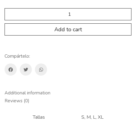
SP.AP.108
Pull
Short
Mujer
Add to cart
quantity
Compártelo:
Additional information
Reviews (0)
Tallas
S, M, L, XL