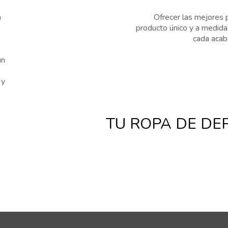
n
Ofrecer las mejores 
producto único y a medid
cada acab
un
 y
TU ROPA DE DE