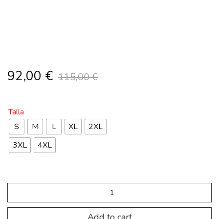
92,00
€
115,00
€
Talla
S
M
L
XL
2XL
3XL
4XL
Conjunto
ciclismo
CREW
quantity
Add to cart