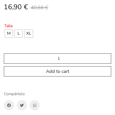
16,90
€
40,66
€
Talla
M
L
XL
SP.CM.FR
maillot
Ion
Francia
Add to cart
COMMANDER
AZUL
quantity
Compártelo: