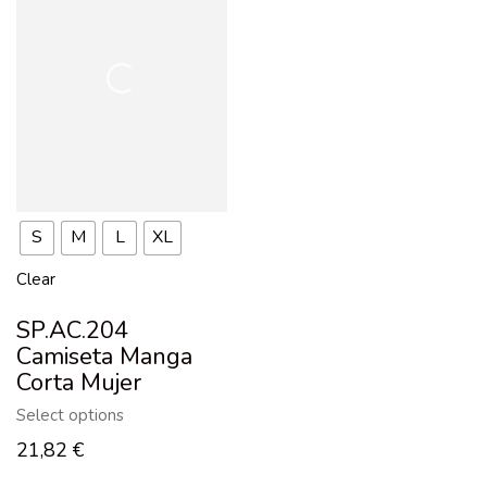
S
M
L
XL
Clear
SP.AC.204
Camiseta Manga
Corta Mujer
Select options
21,82
€