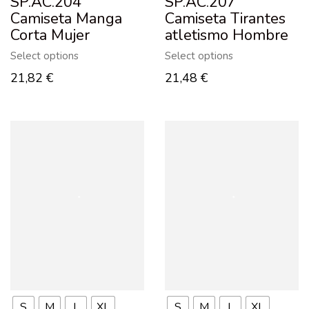
SP.AC.204
SP.AC.207
Camiseta Manga
Camiseta Tirantes
Corta Mujer
atletismo Hombre
Select options
Select options
21,82
€
21,48
€
S
M
L
XL
S
M
L
XL