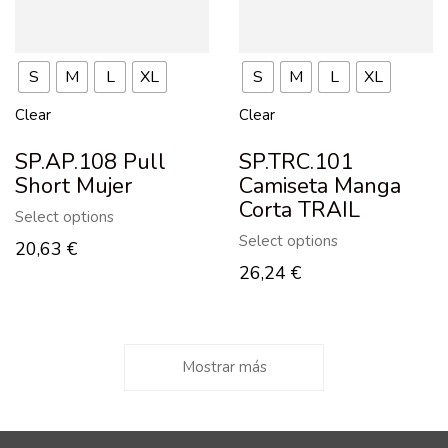
S
M
L
XL
S
M
L
XL
Clear
Clear
SP.AP.108 Pull
SP.TRC.101
Short Mujer
Camiseta Manga
Corta TRAIL
Select options
Select options
20,63
€
26,24
€
Mostrar más