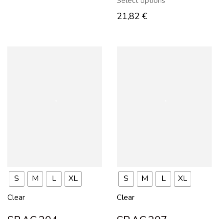
Select options
21,82
€
S
M
L
XL
S
M
L
XL
Clear
Clear