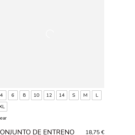
4
6
8
10
12
14
S
M
L
XL
lear
ONJUNTO DE ENTRENO
18,75
€