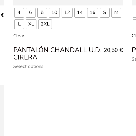
4
6
8
10
12
14
16
S
M
5
€
L
XL
2XL
Clear
C
PANTALÓN CHANDALL U.D.
P
20,50
€
CIRERA
S
Select options