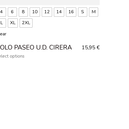
4
6
8
10
12
14
16
S
M
L
XL
2XL
lear
OLO PASEO U.D. CIRERA
15,95
€
elect options