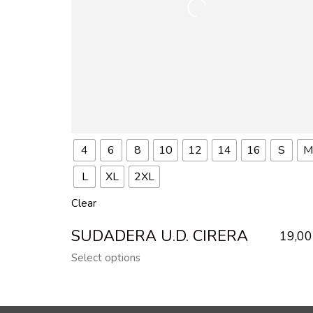
4
6
8
10
12
14
16
S
M
L
XL
2XL
Clear
SUDADERA U.D. CIRERA
19,0
Select options