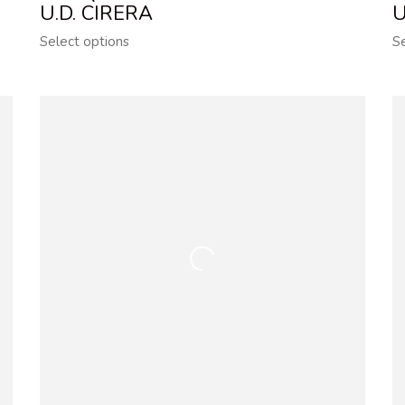
U.D. CIRERA
U
Select options
S