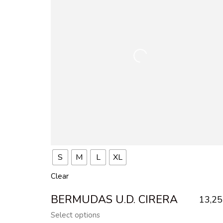
S
M
L
XL
Clear
BERMUDAS U.D. CIRERA
13,2
Select options