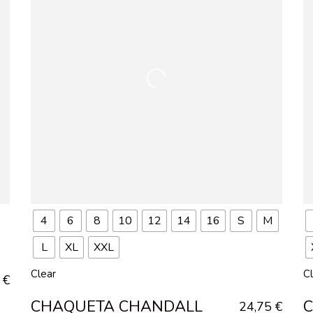
4
6
8
10
12
14
16
S
M
L
XL
XXL
Clear
C
5
€
CHAQUETA CHANDALL
C
24,75
€