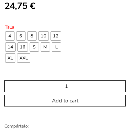
24,75
€
Talla
4
6
8
10
12
14
16
S
M
L
XL
XXL
CHAQUETA
CHANDALL
U.D.
CIRERA
Add to cart
quantity
Compártelo: