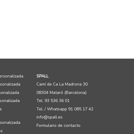
ersonalizada
SPALL
rsonalizada
Camí de Ca La Madrona 30
sonalizada
08304 Mataró (Barcelona)
sonalizada
Tel. 93 536 36 01
e
Tel. / Whatsapp 91 085 17 42
info@spall.es
sonalizada
Formulario de contacto
os