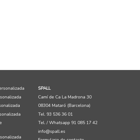
ersonalizada
SPALL
rsonalizada
Camí de Ca La Madrona 30
sonalizada
08304 Mataró (Barcelona)
sonalizada
Tel. 93 536 36 01
e
Tel. / Whatsapp 91 085 17 42
info@spall.es
sonalizada
Formulario de contacto