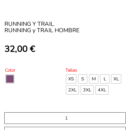
RUNNING Y TRAIL
,
RUNNING y TRAIL HOMBRE
32,00
€
Color
Tallas
XS
S
M
L
XL
2XL
3XL
4XL
SP.TRP.202
Pantalon
Trail