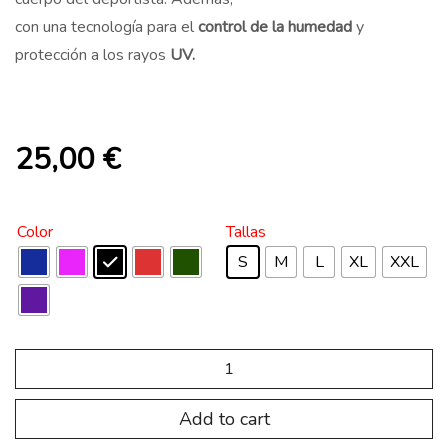
con una tecnología para el
control de la humedad
y
protección a los rayos
UV.
25,00
€
Color
Tallas
S
M
L
XL
XXL
SP.TRC.205
Cinturón
TRAIL
quantity
Add to cart