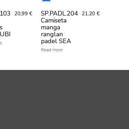
.103
SP.PADL.204
20,99
€
21,20
€
Camiseta
s
manga
UBI
ranglan
padel SEA
s
Read more