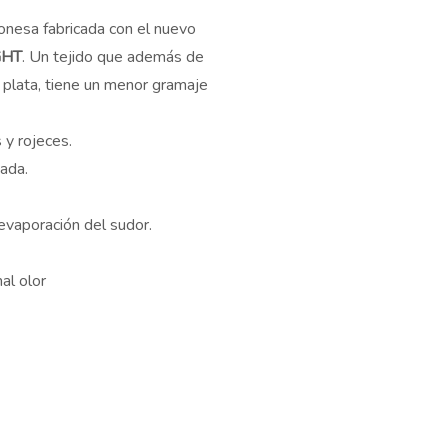
onesa fabricada con el nuevo
GHT
. Un tejido que además de
 plata, tiene un menor gramaje
s y rojeces.
nada.
 evaporación del sudor.
mal olor