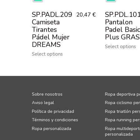
SP.PADL.209
SP.PDL.10
20,47
€
Camiseta
Pantalon
Tirantes
Padel Basi
Pádel Mujer
Plus GRAS
DREAMS
Select options
Select options
Sobre nosotros
Ropa deportiva p
Aviso legal
Ropa ciclismo pe
Política de privacidad
Ropa triatlón per
Términos y condiciones
Ropa running per
Ropa personalizada
Ropa multideport
personalizada