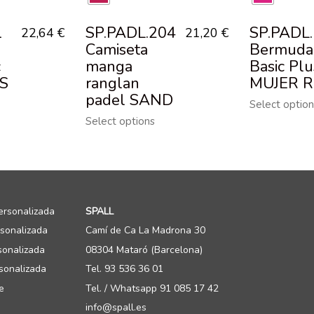
1
SP.PADL.204
SP.PADL
22,64
€
21,20
€
Camiseta
Bermuda
c
manga
Basic Plu
S
ranglan
MUJER R
padel SAND
Select option
Select options
ersonalizada
SPALL
rsonalizada
Camí de Ca La Madrona 30
sonalizada
08304 Mataró (Barcelona)
sonalizada
Tel. 93 536 36 01
e
Tel. / Whatsapp 91 085 17 42
info@spall.es