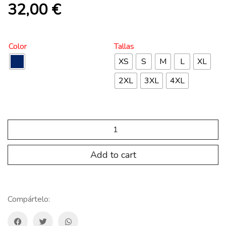
32,00
€
Color
Tallas
XS
S
M
L
XL
2XL
3XL
4XL
SP.AP.114
Pantalón
Basic
Plus
Add to cart
Hombre
WIND
quantity
Compártelo: