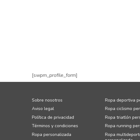
[swpm_profile_form]
Sobre nosotros
Ropa deportiva p
Aviso legal
Ropa ciclismo pe
Política de privacidad
Ropa triatlón per
Términos y condiciones
Ropa running per
Ropa personalizada
Ropa multideport