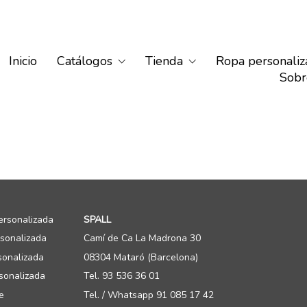
Inicio
Catálogos
Tienda
Ropa personaliz
Sobr
ersonalizada
SPALL
rsonalizada
Camí de Ca La Madrona 30
sonalizada
08304 Mataró (Barcelona)
sonalizada
Tel. 93 536 36 01
e
Tel. / Whatsapp 91 085 17 42