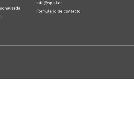
info@spall.es
sonalizada
Formulario de contacto
os