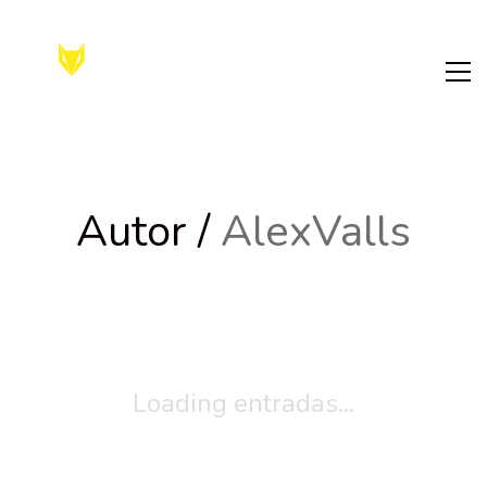
Autor /
AlexValls
Loading entradas...