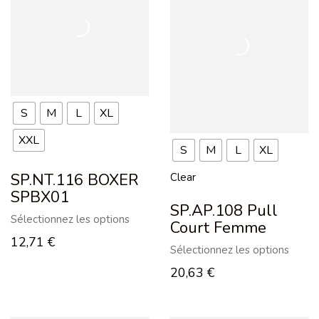
S
M
L
XL
XXL
S
M
L
XL
SP.NT.116 BOXER
Clear
SPBX01
SP.AP.108 Pull
Sélectionnez les options
Court Femme
12,71
€
Sélectionnez les options
20,63
€