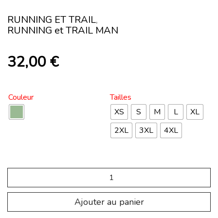
RUNNING ET TRAIL
,
RUNNING et TRAIL MAN
32,00
€
Couleur
Tailles
XS
S
M
L
XL
2XL
3XL
4XL
quantité
de
SP.TRP.202
Pantalon
Ajouter au panier
Trail