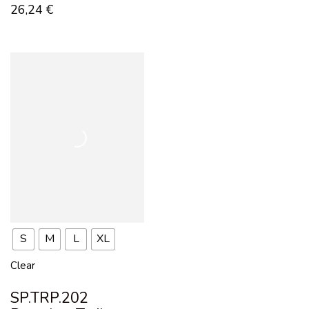
26,24
€
S
M
L
XL
Clear
SP.TRP.202