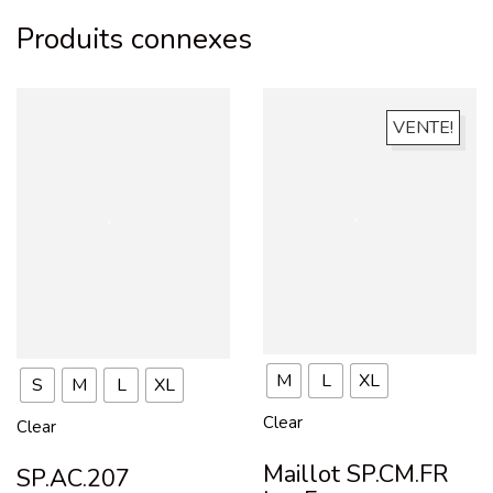
Produits connexes
VENTE!
M
L
XL
S
M
L
XL
Clear
Clear
Maillot SP.CM.FR
SP.AC.207