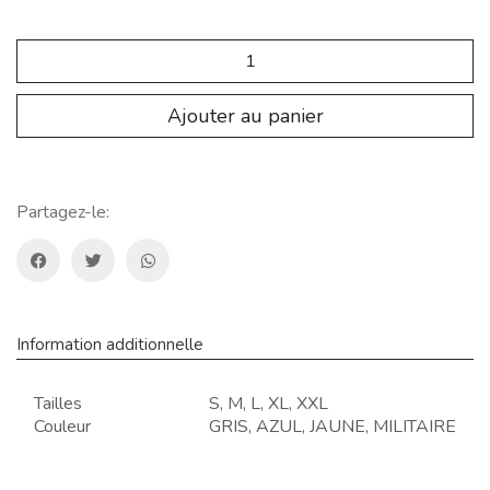
Sp.nt.116
Boxer
SPBX01
Quantité
Ajouter au panier
Partagez-le:
Information additionnelle
Tailles
S, M, L, XL, XXL
Couleur
GRIS, AZUL, JAUNE, MILITAIRE