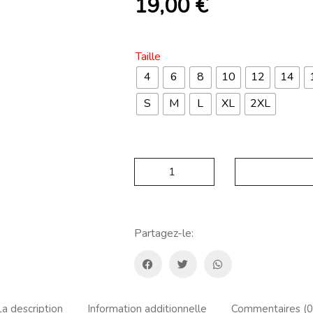
19,00
€
Taille
4
6
8
10
12
14
S
M
L
XL
2XL
SUDADERA
U.D..
Cirera
Quantité
Partagez-le:
La description
Information additionnelle
Commentaires (0