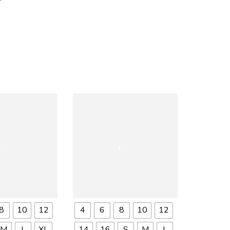
8
10
12
4
6
8
10
12
M
L
XL
14
16
S
M
L