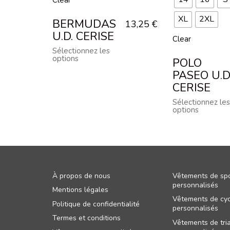
XL
2XL
BERMUDAS
13,25
€
U.D. CERISE
Clear
Sélectionnez les
options
POLO
PASEO U.D
CERISE
Sélectionnez les
options
À propos de nous
Vêtements de spo
personnalisés
Mentions légales
Vêtements de cyc
Politique de confidentialité
personnalisés
Termes et conditions
Vêtements de tri