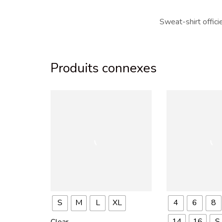
Sweat-shirt officie
Produits connexes
S
M
L
XL
4
6
8
14
16
S
Clear