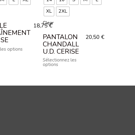
XL
2XL
Clear
LE
18,75
€
AÎNEMENT
PANTALON
20,50
€
ISE
CHANDALL
les options
U.D. CERISE
Sélectionnez les
options