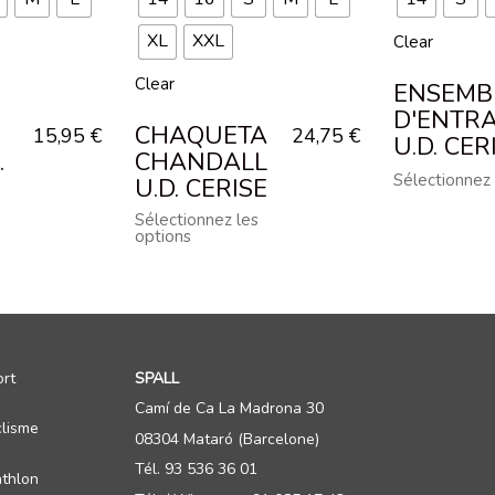
XL
XXL
Clear
Clear
ENSEMB
D'ENTR
CHAQUETA
15,95
€
24,75
€
U.D. CER
.
CHANDALL
Sélectionnez 
U.D. CERISE
Sélectionnez les
options
rt
SPALL
Camí de Ca La Madrona 30
lisme
08304 Mataró (Barcelone)
Tél. 93 536 36 01
athlon