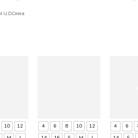
l U.D.Cirera
10
12
4
6
8
10
12
4
6
M
L
14
16
S
M
L
14
S