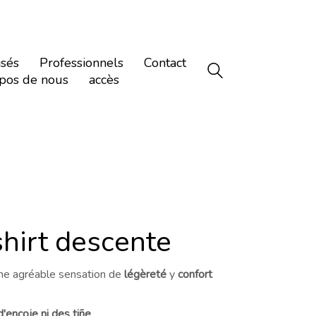
isés
Professionnels
Contact
pos de nous
accès
hirt descente
ne agréable sensation de
légèreté
y
confort
'encoje ni des tiñe
.