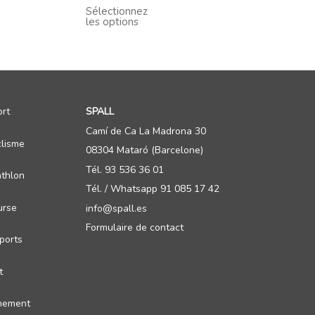
Sélectionnez
les options
rt
SPALL
Camí de Ca La Madrona 30
lisme
08304 Mataró (Barcelone)
Tél. 93 536 36 01
athlon
Tél. / Whatsapp 91 085 17 42
urse
info@spall.es
Formulaire de contact
ports
t
nement