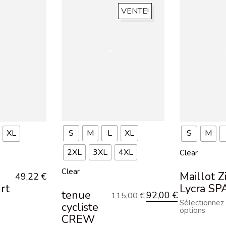
VENTE!
S
M
L
XL
XL
S
M
2XL
3XL
4XL
Clear
Clear
Maillot Z
49,22
€
urt
Lycra SP
tenue
92,00
€
115,00
€
Sélectionnez 
cycliste
options
CREW