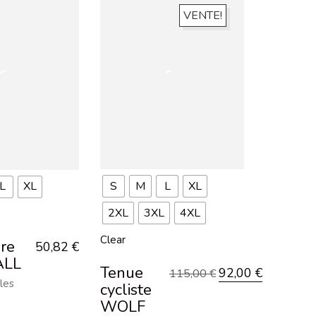
VENTE!
S
M
L
XL
L
XL
2XL
3XL
4XL
Clear
ire
50,82
€
ALL
Tenue
92,00
€
115,00
€
les
cycliste
WOLF