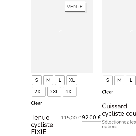
VENTE!
S
M
L
XL
S
M
L
2XL
3XL
4XL
Clear
Clear
Cuissard
cycliste co
Tenue
92,00
€
115,00
€
Sélectionnez les
cycliste
options
FIXIE