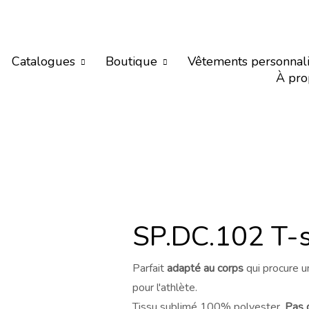
Catalogues
Boutique
Vêtements personnal
À pro
SP.DC.102 T-s
Parfait
adapté au corps
qui procure u
pour l'athlète.
Tissu sublimé 100% polyester.
Pas d