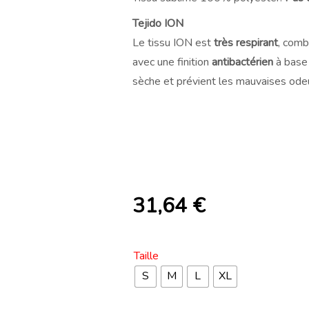
Tejido ION
Le tissu ION est
très respirant
, comb
avec une finition
antibactérien
à base 
sèche et prévient les mauvaises ode
31,64
€
Taille
S
M
L
XL