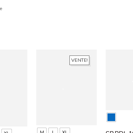
ie
VENTE!
M
L
XL