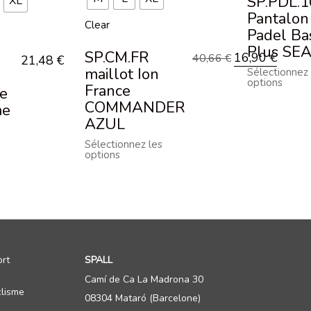
SP.PDL.1
XL
Pantalon
Clear
Padel Ba
Plus SE
SP.CM.FR
16,90
€
40,66
€
21,48
€
maillot Ion
Sélectionnez 
options
France
me
COMMANDER
me
AZUL
Sélectionnez les
options
rt
SPALL
Camí de Ca La Madrona 30
lisme
08304 Mataró (Barcelone)