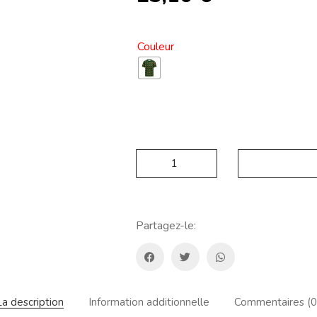
Couleur
Sp.fnt.hmc01
Camiseta
Ultralight
Hombre
Quantité
Partagez-le:
La description
Information additionnelle
Commentaires (0