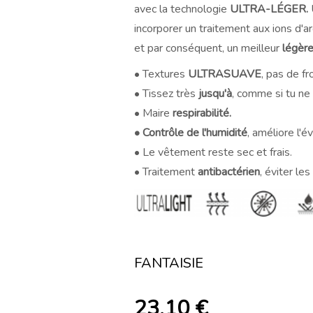
avec la technologie
ULTRA-LÉGER.
U
incorporer un traitement aux ions d'a
et par conséquent, un meilleur
légère
• Textures
ULTRASUAVE
, pas de f
• Tissez très
jusqu'à
, comme si tu ne 
• Maire
respirabilité.
• Contrôle de l'humidité
, améliore l'é
• Le vêtement reste sec et frais.
• Traitement
antibactérien
, éviter le
FANTAISIE
23,10
€