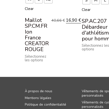
S
M
L
Clear
Clear
Maillot
16,90
€
SP.AC.207
40,66
€
SP.CM.FR
Débardeur
Ion
d'athlétis
France
pour hom
CREATOR
Sélectionnez les
ROUGE
options
Sélectionnez
les options
À propos de nous
Vêtements de spo
personnalisés
Mentions légales
Vêtements de cyc
Politique de confidentialité
personnalisés