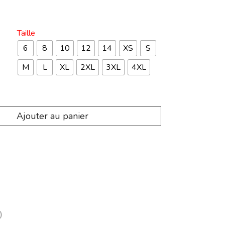
Taille
6
8
10
12
14
XS
S
M
L
XL
2XL
3XL
4XL
Ajouter au panier
)