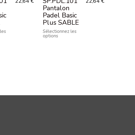
01
SP.PDL.101
22,64
€
22,64
€
Pantalon
sic
Padel Basic
A
Plus SABLE
les
Sélectionnez les
options